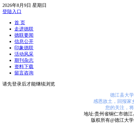
2026年8月9日 星期日
登陆入口
首 页
走进德联
德联要闻
信息公开
印象德联
活动风采
期刊杂志
资料下载
留言咨询
请先登录后才能继续浏览
德江县大学
感恩故土，回报家
您的关注，将
地址:贵州省铜仁市德江县
版权所有@德江大