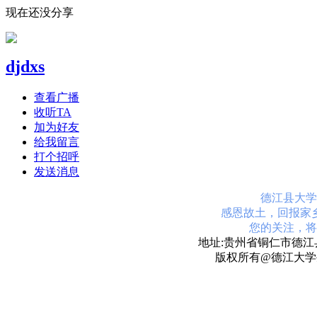
现在还没分享
djdxs
查看广播
收听TA
加为好友
给我留言
打个招呼
发送消息
德江县大学
感恩故土，回报家
您的关注，将
地址:贵州省铜仁市德江县
版权所有@德江大