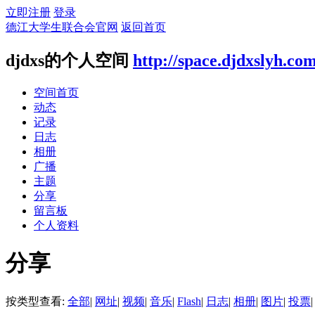
立即注册
登录
德江大学生联合会官网
返回首页
djdxs的个人空间
http://space.djdxslyh.co
空间首页
动态
记录
日志
相册
广播
主题
分享
留言板
个人资料
分享
按类型查看:
全部
|
网址
|
视频
|
音乐
|
Flash
|
日志
|
相册
|
图片
|
投票
|