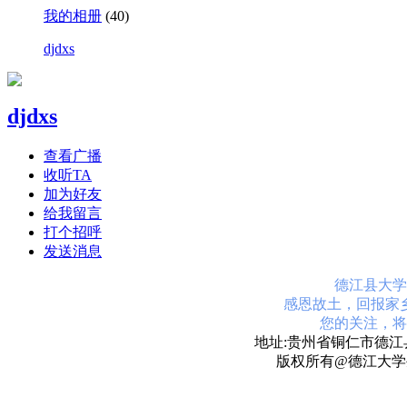
我的相册
(40)
djdxs
djdxs
查看广播
收听TA
加为好友
给我留言
打个招呼
发送消息
德江县大学
感恩故土，回报家
您的关注，将
地址:贵州省铜仁市德江县
版权所有@德江大