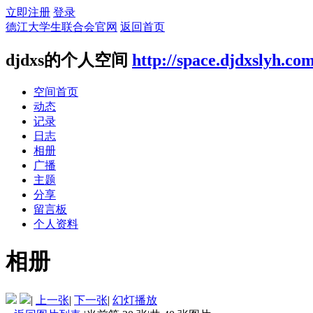
立即注册
登录
德江大学生联合会官网
返回首页
djdxs的个人空间
http://space.djdxslyh.co
空间首页
动态
记录
日志
相册
广播
主题
分享
留言板
个人资料
相册
|
上一张
|
下一张
|
幻灯播放