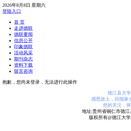
2026年8月8日 星期六
登陆入口
首 页
走进德联
德联要闻
信息公开
印象德联
活动风采
期刊杂志
资料下载
留言咨询
抱歉，您尚未登录，无法进行此操作
德江县大学
感恩故土，回报家
您的关注，将
地址:贵州省铜仁市德江县
版权所有@德江大