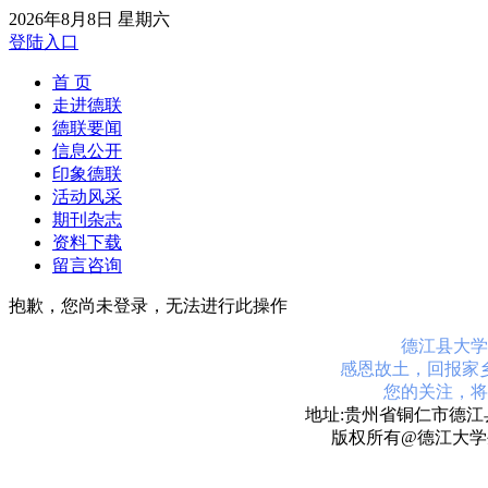
2026年8月8日 星期六
登陆入口
首 页
走进德联
德联要闻
信息公开
印象德联
活动风采
期刊杂志
资料下载
留言咨询
抱歉，您尚未登录，无法进行此操作
德江县大学
感恩故土，回报家
您的关注，将
地址:贵州省铜仁市德江县
版权所有@德江大